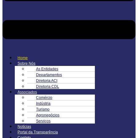
Home
Sobre Nós
As Entidades
Departamentos
Diretoria ACI
Diretoria CDL
Associados
Comércio
Indústria
Turismo
Agronegócios
Serviços
Notícias
Portal da Transparência
Contato