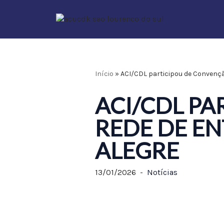
Pular
para
o
conteúdo
Início
»
ACI/CDL participou de Convençã
ACI/CDL P
REDE DE EN
ALEGRE
13/01/2026
Notícias