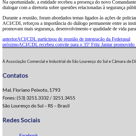
Na oportunidade, a entidade recebeu a presença do novo Comandante
dialogar com a diretoria sobre questões relacionadas à segurança púb
Durante a reunião, foram abordados temas ligados às ações de polici
ACI/CDL reforçou a importância do diálogo permanente entre as insti
promovam mais segurança, desenvolvimento e qualidade de vida para
anterior
ACI/CDL participou de reunião de integração da Federasul
próximo
ACI/CDL recebeu convite para o 35º Fritz Jantar promovido
À Associação Comercial e Industrial de São Lourenço do Sul e Câmara de Di
Contatos
Mal. Floriano Peixoto, 1793
Fones: (53) 3251.3332 / 3251.3455
São Lourenço do Sul – RS – Brasil
Redes Sociais
Facebook