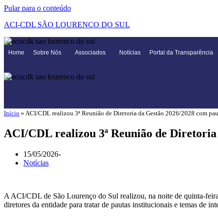
Pular para o conteúdo
ACI-CDL SÃO LOURENÇO DO SUL
Home
Sobre Nós
Associados
Notícias
Portal da Transparência
Início
»
ACI/CDL realizou 3ª Reunião de Diretoria da Gestão 2026/2028 com paut
ACI/CDL realizou 3ª Reunião de Diretoria
15/05/2026
Notícias
A ACI/CDL de São Lourenço do Sul realizou, na noite de quinta-feira
diretores da entidade para tratar de pautas institucionais e temas de i