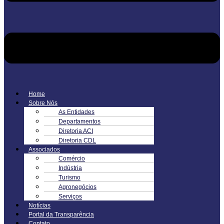
Home
Sobre Nós
As Entidades
Departamentos
Diretoria ACI
Diretoria CDL
Associados
Comércio
Indústria
Turismo
Agronegócios
Serviços
Notícias
Portal da Transparência
Contato