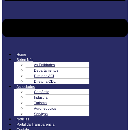
Home
Sobre Nós
As Entidades
Departamentos
Diretoria ACI
Diretoria CDL
Associados
Comércio
Indústria
Turismo
Agronegócios
Serviços
Notícias
Portal da Transparência
Contato