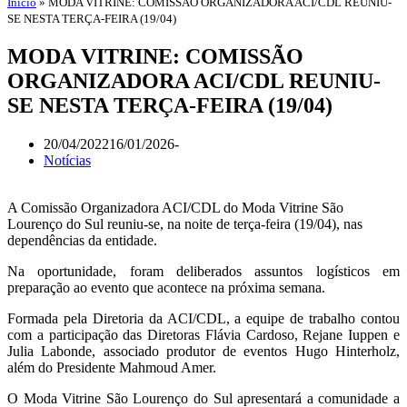
Início
»
MODA VITRINE: COMISSÃO ORGANIZADORA ACI/CDL REUNIU-
SE NESTA TERÇA-FEIRA (19/04)
MODA VITRINE: COMISSÃO
ORGANIZADORA ACI/CDL REUNIU-
SE NESTA TERÇA-FEIRA (19/04)
20/04/2022
16/01/2026
Notícias
A Comissão Organizadora ACI/CDL do Moda Vitrine São
Lourenço do Sul reuniu-se, na noite de terça-feira (19/04), nas
dependências da entidade.
Na oportunidade, foram deliberados assuntos logísticos em
preparação ao evento que acontece na próxima semana.
Formada pela Diretoria da ACI/CDL, a equipe de trabalho contou
com a participação das Diretoras Flávia Cardoso, Rejane Iuppen e
Julia Labonde, associado produtor de eventos Hugo Hinterholz,
além do Presidente Mahmoud Amer.
O Moda Vitrine São Lourenço do Sul apresentará a comunidade a