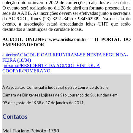
coleção outono-inverno 2022 de confecções, calçados e acessórios.
O evento será realizado no dia 28 de abril em formato presencial, na
sede da AABB. As inscrições devem ser efetivadas junto a secretaria
da ACI/CDL, fones (53) 3251-3455 / 984362909. Na ocasião do
evento, a associação estará arrecadando leites UHT que serão
destinados a instituições de caridade locais.
ACI/CDL ONLINE: www.acisls.com.br – O PORTAL DO
EMPREENDEDOR
anterior
ACI/CDL E OAB REUNIRAM-SE NESTA SEGUNDA-
FEIRA (18/04)
próximo
PRESIDENTE DA ACI/CDL VISITOU A
COOPAR/POMERANO
À Associação Comercial e Industrial de São Lourenço do Sul e
Câmara de Dirigentes Lojistas de São Lourenço do Sul, fundada em
09 de agosto de 1938 e 27 de janeiro de 2011 .
Contatos
Mal. Floriano Peixoto, 1793