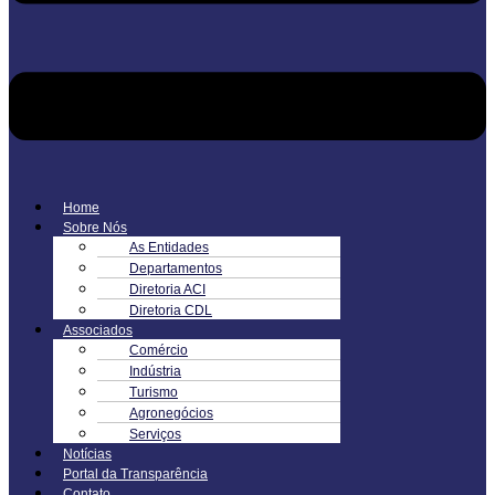
Home
Sobre Nós
As Entidades
Departamentos
Diretoria ACI
Diretoria CDL
Associados
Comércio
Indústria
Turismo
Agronegócios
Serviços
Notícias
Portal da Transparência
Contato