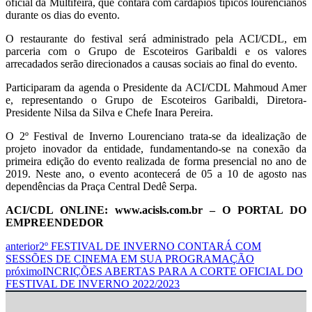
oficial da Multifeira, que contará com cardápios típicos lourencianos
durante os dias do evento.
O restaurante do festival será administrado pela ACI/CDL, em
parceria com o Grupo de Escoteiros Garibaldi e os valores
arrecadados serão direcionados a causas sociais ao final do evento.
Participaram da agenda o Presidente da ACI/CDL Mahmoud Amer
e, representando o Grupo de Escoteiros Garibaldi, Diretora-
Presidente Nilsa da Silva e Chefe Inara Pereira.
O 2º Festival de Inverno Lourenciano trata-se da idealização de
projeto inovador da entidade, fundamentando-se na conexão da
primeira edição do evento realizada de forma presencial no ano de
2019. Neste ano, o evento acontecerá de 05 a 10 de agosto nas
dependências da Praça Central Dedê Serpa.
ACI/CDL ONLINE: www.acisls.com.br – O PORTAL DO
EMPREENDEDOR
anterior
2º FESTIVAL DE INVERNO CONTARÁ COM
SESSÕES DE CINEMA EM SUA PROGRAMAÇÃO
próximo
INCRIÇÕES ABERTAS PARA A CORTE OFICIAL DO
FESTIVAL DE INVERNO 2022/2023