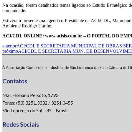
Na ocasião, foram detalhados temas ligados ao Estudo Estratégico de
comunidade.
Estiveram presentes na agenda o Presidente da ACI/CDL, Mahmoud A
Ambiente Rodrigo Uarthe.
ACI/CDL ONLINE: www.acisls.com.br – O PORTAL DO 
anterior
ACI/CDL E SECRETARIA MUNICIPAL DE OBRAS SE
próximo
ACI/CDL E SECRETARIA MUN. DE DESENVOLVIMEN
À Associação Comercial e Industrial de São Lourenço do Sul e Câmara de Di
Contatos
Mal. Floriano Peixoto, 1793
Fones: (53) 3251.3332 / 3251.3455
São Lourenço do Sul – RS – Brasil
Redes Sociais