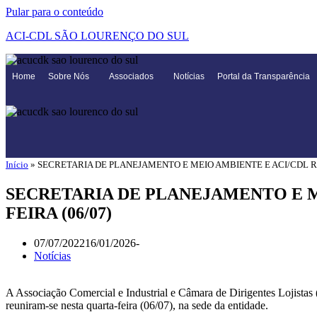
Pular para o conteúdo
ACI-CDL SÃO LOURENÇO DO SUL
Home
Sobre Nós
Associados
Notícias
Portal da Transparência
Início
»
SECRETARIA DE PLANEJAMENTO E MEIO AMBIENTE E ACI/CDL RE
SECRETARIA DE PLANEJAMENTO E M
FEIRA (06/07)
07/07/2022
16/01/2026
Notícias
A Associação Comercial e Industrial e Câmara de Dirigentes Lojist
reuniram-se nesta quarta-feira (06/07), na sede da entidade.