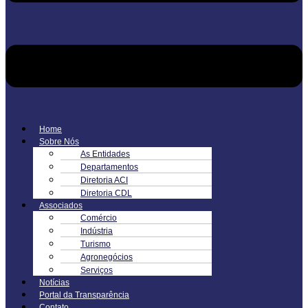
Home
Sobre Nós
As Entidades
Departamentos
Diretoria ACI
Diretoria CDL
Associados
Comércio
Indústria
Turismo
Agronegócios
Serviços
Notícias
Portal da Transparência
Contato