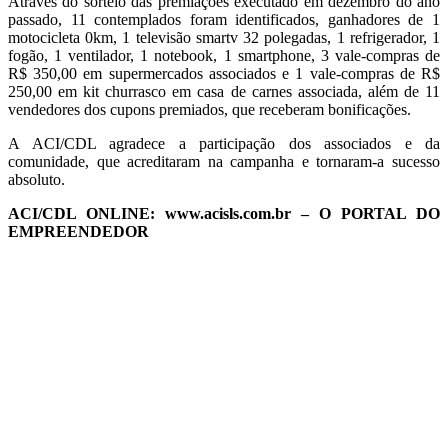
Através do sorteio das premiações executado em dezembro do ano
passado, 11 contemplados foram identificados, ganhadores de 1
motocicleta 0km, 1 televisão smartv 32 polegadas, 1 refrigerador, 1
fogão, 1 ventilador, 1 notebook, 1 smartphone, 3 vale-compras de
R$ 350,00 em supermercados associados e 1 vale-compras de R$
250,00 em kit churrasco em casa de carnes associada, além de 11
vendedores dos cupons premiados, que receberam bonificações.
A ACI/CDL agradece a participação dos associados e da
comunidade, que acreditaram na campanha e tornaram-a sucesso
absoluto.
ACI/CDL ONLINE: www.acisls.com.br – O PORTAL DO
EMPREENDEDOR